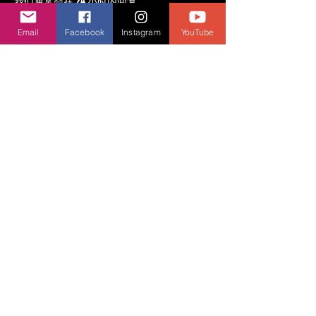
我们通常会在 24 小时内回复。
First Name
Email
Facebook
Instagram
YouTube
Last Name
Email
Message
Send