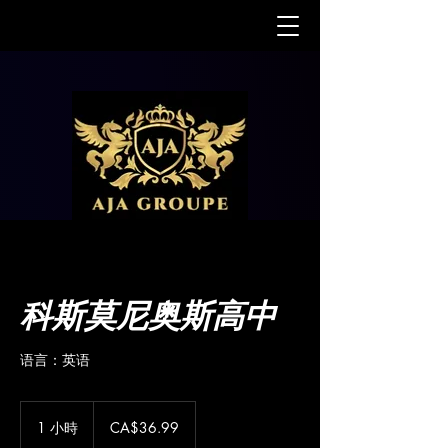
科斯莫尼奥斯高中
语言：英语
36.99
加
1 小時
1
CA$36.99
拿
小
大