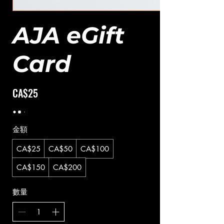
AJA eGift
Card
CA$25
金額
CA$25
CA$50
CA$100
CA$150
CA$200
數量