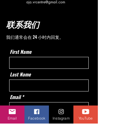
aja.vrcentre@gmail.com
联系我们
我们通常会在 24 小时内回复。
First Name
Last Name
Email
Email
Message
Facebook
Instagram
YouTube