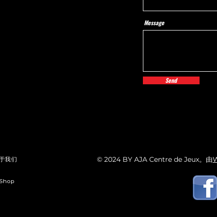
Message
Send
© 2024 BY AJA Centre de Jeux。由
W
于我们
 Shop