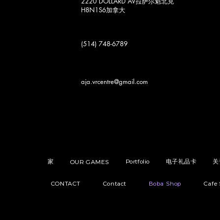
2220 DOLLARD AV
拉萨尔魁北克
H8N1S6
加拿大
(514) 748-6789
aja.vrcentre@gmail.com
家
Portfolio
电子礼品卡
关
OUR GAMES
CONTACT
Contact
Boba Shop
Cafe