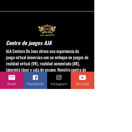
Centro de juegos AJA
AJA Centere De Jeux ofrece una experiencia de
juego virtual inmersiva con un enfoque en juegos de
realidad virtual (VR), realidad aumentada (AR),
laberinto láser y sala de escape. Nuestro centro de
juegos está dedicado a brindar emocionantes
aventuras de juego.
Email
Facebook
Instagram
YouTube
2220 DÓLAR AV
LASALLE Quebec
H8N1S6
Canadá
(514) 748-6789
aja.vrcentre@gmail.com